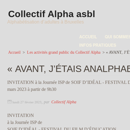
Collectif Alpha asbl
Alphabétisation d’adultes à Bruxelles
ACCUEIL
QUI SOMME
INFOS PRATIQUES
Accueil
>
Les activités grand public du Collectif Alpha
>
« AVANT, J’
« AVANT, J’ÉTAIS ANALPHAB
INVITATION à la Journée ISP de SOIF D’IDÉAL - FESTIVA
mars 2023 à partir de 9h30
,
par
Collectif Alpha
lundi 27 février 2023
INVITATION
à la Journée ISP de
SOIF D’IDÉAL - FESTIVAL DU FILM D’ÉDUCATION