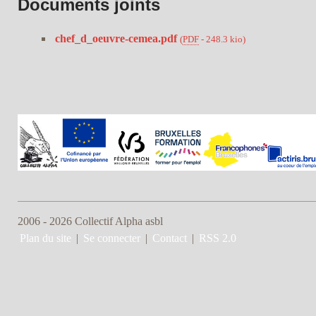
Documents joints
chef_d_oeuvre-cemea.pdf
(
PDF
-
248.3 kio
)
2006 - 2026 Collectif Alpha asbl
Plan du site
|
Se connecter
|
Contact
|
RSS 2.0