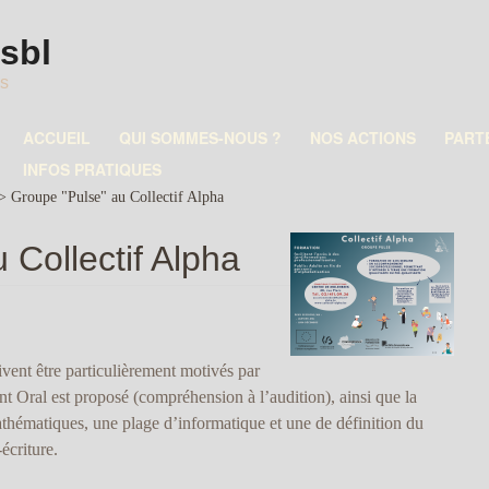
asbl
es
ACCUEIL
QUI SOMMES-NOUS ?
NOS ACTIONS
PART
INFOS PRATIQUES
>
Groupe "Pulse" au Collectif Alpha
 Collectif Alpha
ivent être particulièrement motivés par
nt Oral est proposé (compréhension à l’audition), ainsi que la
thématiques, une plage d’informatique et une de définition du
écriture.