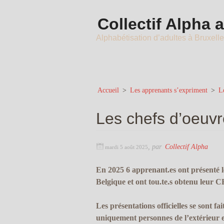
Collectif Alpha 
Alphabétisation d’adultes à Bruxell
Accueil
>
Les apprenants s’expriment
>
L
Les chefs d’oeuv
,
par
Collectif Alpha
mardi 5 août 2025
En 2025 6 apprenant.es ont présenté l
Belgique et ont tou.te.s obtenu leur C
Les présentations officielles se sont f
uniquement personnes de l’extérieur et