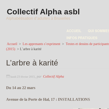
Collectif Alpha asbl
Alphabétisation d’adultes à Bruxelles
ACCUEIL
QUI SOMME
INFOS PRATIQUES
Accueil
>
Les apprenants s’expriment
>
Textes et dessins de participant
(2015)
>
L’arbre à karité
L’arbre à karité
,
par
Collectif Alpha
lundi 23 février 2015
Du 14 au 22 mars
Avenue de la Porte de Hal, 17 : INSTALLATIONS