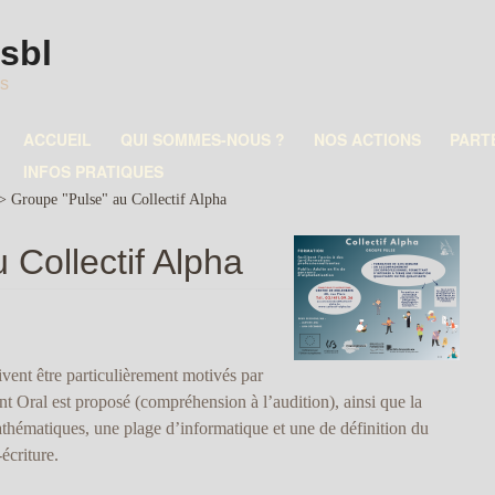
asbl
es
ACCUEIL
QUI SOMMES-NOUS ?
NOS ACTIONS
PART
INFOS PRATIQUES
>
Groupe "Pulse" au Collectif Alpha
 Collectif Alpha
ivent être particulièrement motivés par
nt Oral est proposé (compréhension à l’audition), ainsi que la
thématiques, une plage d’informatique et une de définition du
écriture.