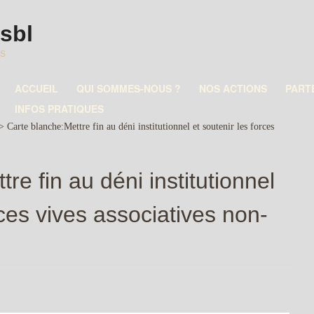
asbl
es
ACCUEIL
QUI SOMMES-NOUS ?
NOS ACTIONS
PART
INFOS PRATIQUES
>
Carte blanche:Mettre fin au déni institutionnel et soutenir les forces
re fin au déni institutionnel
rces vives associatives non-