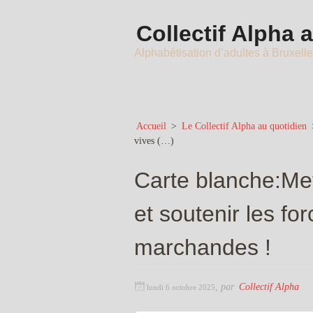
Collectif Alpha 
Alphabétisation d’adultes à Bruxell
Accueil
>
Le Collectif Alpha au quotidien
vives (…)
Carte blanche:Mett
et soutenir les fo
marchandes !
,
par
Collectif Alpha
lundi 6 octobre 2025