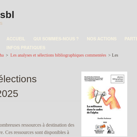
asbl
es
ACCUEIL
QUI SOMMES-NOUS ?
NOS ACTIONS
PART
INFOS PRATIQUES
pha
>
Les analyses et sélections bibliographiques commentées
>
Les
élections
2025
ombreuses ressources à destination des
re. Ces ressources sont disponibles à