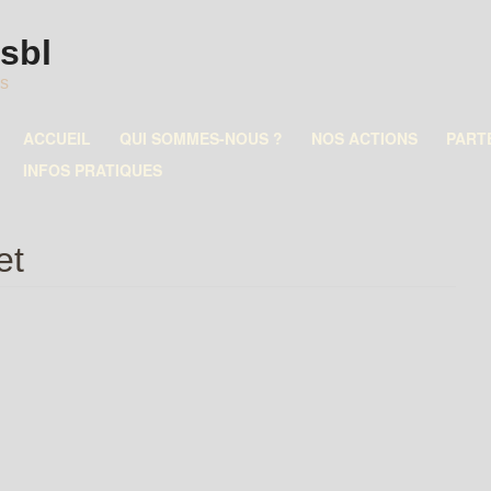
asbl
es
ACCUEIL
QUI SOMMES-NOUS ?
NOS ACTIONS
PART
INFOS PRATIQUES
et