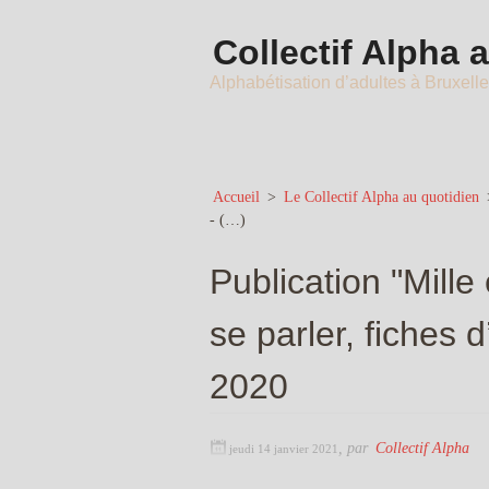
Collectif Alpha 
Alphabétisation d’adultes à Bruxell
Accueil
>
Le Collectif Alpha au quotidien
- (…)
Publication "Mille
se parler, fiches d’
2020
,
par
Collectif Alpha
jeudi 14 janvier 2021