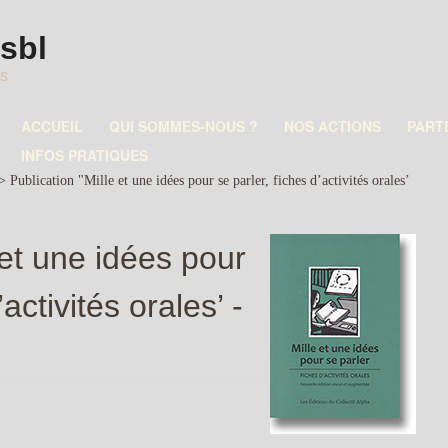
asbl
es
ACCUEIL
QUI SOMMES-NOUS ?
NOS ACTIONS
PART
INFOS PRATIQUES
>
Publication "Mille et une idées pour se parler, fiches d’activités orales’
 et une idées pour
activités orales’ -