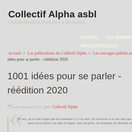
Collectif Alpha asbl
Alphabétisation d’adultes à Bruxelles
ACCUEIL
QUI SOMME
INFOS PRATIQUES
Accueil
>
Les publications du Collectif Alpha
>
Les ouvrages publiés au
idées pour se parler - réédition 2020
1001 idées pour se parler -
réédition 2020
,
par
Collectif Alpha
jeudi 14 janvier 2021
"Et puis, on se rend compte que non seulement il y a les mots, les structures et le sens mais qu
passe aussi ailleurs que dans la langue, dans les gestes, les mimiques, les distances en