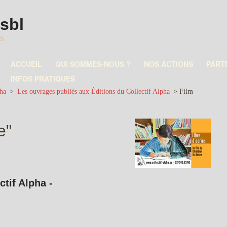
asbl
es
ACCUEIL
QUI SOMMES-NOUS ?
NOS ACTIONS
PART
INFOS PRATIQUES
pha
>
Les ouvrages publiés aux Éditions du Collectif Alpha
>
Film
e"
ctif Alpha -