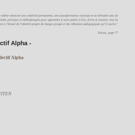
 métier nécessite une créativité permanente, une (auto)formation continue et un véritable sens de
olides principes et méthodologies pour apprendre à notre public à lire, écrire et calculer, tout en
ant à l’écoute de l’identité propre de chaque groupe et des réflexions pédagogiques qu’il suscite."
Extrait, page 77
ctif Alpha -
ectif Alpha
HUITEN