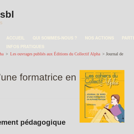
asbl
es
ACCUEIL
QUI SOMMES-NOUS ?
NOS ACTIONS
PART
INFOS PRATIQUES
pha
>
Les ouvrages publiés aux Éditions du Collectif Alpha
>
Journal de
’une formatrice en
ement pédagogique