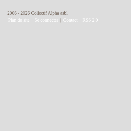
2006 - 2026 Collectif Alpha asbl
Plan du site
|
Se connecter
|
Contact
|
RSS 2.0