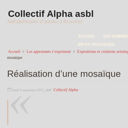
Collectif Alpha asbl
Alphabétisation d’adultes à Bruxelles
ACCUEIL
QUI SOMME
INFOS PRATIQUES
Accueil
>
Les apprenants s’expriment
>
Expositions et créations artistiq
mosaïque
Réalisation d’une mosaïque
,
par
Collectif Alpha
lundi 3 septembre 2012