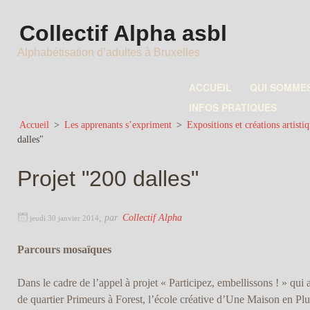
Collectif Alpha asbl
Alphabétisation d’adultes à Bruxelles
ACCUEIL
QUI SOMME
INFOS PRATIQUES
Accueil
>
Les apprenants s’expriment
>
Expositions et créations artistiq
dalles"
Projet "200 dalles"
,
par
Collectif Alpha
jeudi 30 janvier 2014
Parcours mosaïques
Dans le cadre de l’appel à projet « Participez, embellissons ! » qui a
de quartier Primeurs à Forest, l’école créative d’Une Maison en Plu