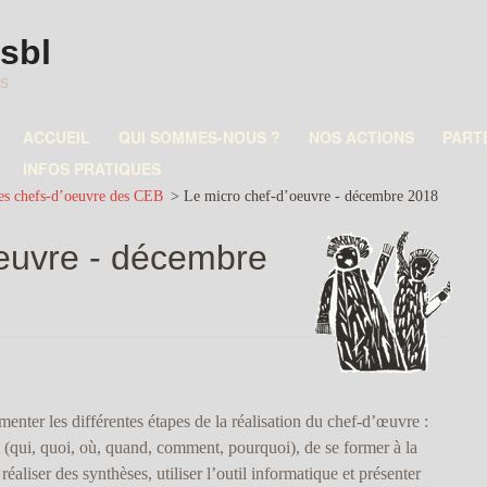
asbl
es
ACCUEIL
QUI SOMMES-NOUS ?
NOS ACTIONS
PART
INFOS PRATIQUES
es chefs-d’oeuvre des CEB
>
Le micro chef-d’oeuvre - décembre 2018
oeuvre - décembre
nter les différentes étapes de la réalisation du chef-d’œuvre :
(qui, quoi, où, quand, comment, pourquoi), de se former à la
éaliser des synthèses, utiliser l’outil informatique et présenter