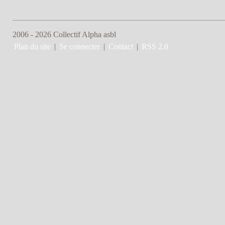
2006 - 2026 Collectif Alpha asbl
Plan du site
|
Se connecter
|
Contact
|
RSS 2.0