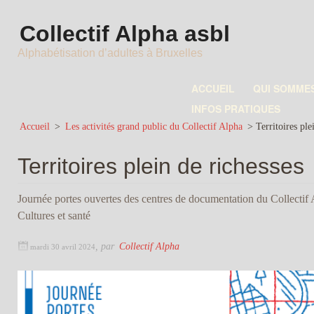
Collectif Alpha asbl
Alphabétisation d’adultes à Bruxelles
ACCUEIL
QUI SOMME
INFOS PRATIQUES
Accueil
>
Les activités grand public du Collectif Alpha
>
Territoires ple
Territoires plein de richesses
Journée portes ouvertes des centres de documentation du Collectif 
Cultures et santé
,
par
Collectif Alpha
mardi 30 avril 2024