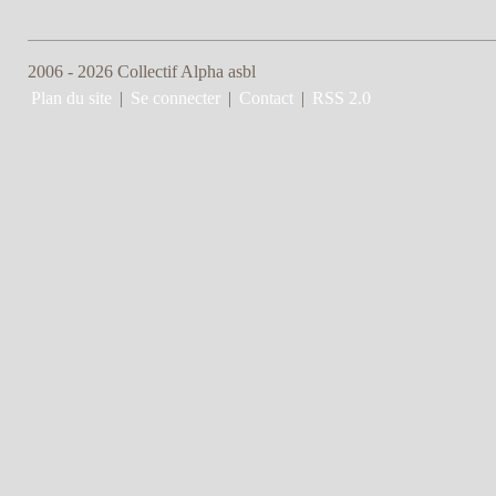
2006 - 2026 Collectif Alpha asbl
Plan du site
|
Se connecter
|
Contact
|
RSS 2.0