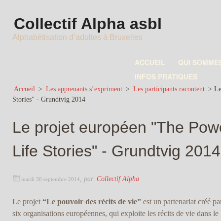
Collectif Alpha asbl
Alphabétisation d’adultes à Bruxelles
ACCUEIL
QUI SOMME
INFOS PRATIQUES
Accueil
>
Les apprenants s’expriment
>
Les participants racontent
>
Le
Stories" - Grundtvig 2014
Le projet européen "The Powe
Life Stories" - Grundtvig 2014
,
par
Collectif Alpha
mardi 30 septembre 2014
Le projet
“Le pouvoir des récits de vie”
est un partenariat créé pa
six organisations européennes, qui exploite les récits de vie dans le