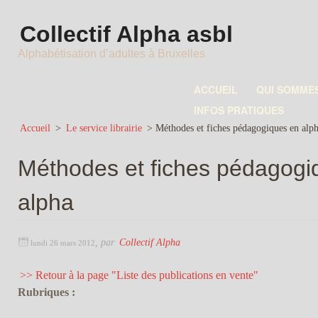
Collectif Alpha asbl
Alphabétisation d’adultes à Bruxelles
ACCUEIL
QUI SOMME
INFOS PRATIQUES
Accueil
>
Le service librairie
>
Méthodes et fiches pédagogiques en alp
Méthodes et fiches pédagogi
alpha
,
par
Collectif Alpha
lundi 26 mars 2012
>> Retour à la page "Liste des publications en vente"
Rubriques :