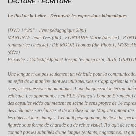
LECTURE - ECRITURE
Le Pied de la Lettre - Découvrir les expressions idiomatiques
[DVD 14’20’’+ livret pédagogique 28p.]
MANGNAY Jean-Yves (dir.) ; FONTAINE Marie (dossier) ; PYN
(animatrice cinéaste) ; DE MOOR Thomas (dir. Photo) ; WYSS Al
(déco)
Bruxelles : Collectif Alpha et Joseph Swinnen asbl, 2018, GRATU
Une langue n’est pas seulement un véhicule pour la communication
un reflet de la manière dont ses utilisateur.ice.s s’approprient la réa
sens, les expressions idiomatiques d’une langue sont le terrain idéal
véhicule. Les apprenant.e.s en FLE (Français Langue Etrangère) à
des capsules vidéo qui mettent en scène le sens propre de 14 expres
des méthodes surréalistes et de la réflexion de Magritte autour des 
les objets et leurs images. Cet outil pédagogique, invite le.la specta
figurée sous forme de charade ou de rébus visuel. Il s’agit de se me
connait pas les subtilités d’une langue (enfants, migrant.e.s) et qui 