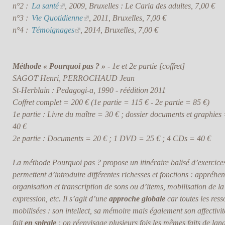
n°2 :
La santé
, 2009, Bruxelles : Le Caria des adultes, 7,00 €
n°3 :
Vie Quotidienne
, 2011, Bruxelles, 7,00 €
n°4 :
Témoignages
, 2014, Bruxelles, 7,00 €
Méthode « Pourquoi pas ? »
- 1e et 2e partie [coffret]
SAGOT Henri, PERROCHAUD Jean
St-Herblain : Pedagogi-a, 1990 - réédition 2011
Coffret complet = 200 € (1e partie = 115 € - 2e partie = 85 €)
1e partie : Livre du maître = 30 € ; dossier documents et graphie
40 €
2e partie : Documents = 20 € ; 1 DVD = 25 € ; 4 CDs = 40 €
La méthode Pourquoi pas ? propose un itinéraire balisé d’exercices
permettent d’introduire différentes richesses et fonctions : appréhe
organisation et transcription de sons ou d’items, mobilisation de la 
expression, etc. Il s’agit d’une
approche globale
car toutes les ress
mobilisées : son intellect, sa mémoire mais également son affectivité
fait
en spirale
: on réenvisage plusieurs fois les mêmes faits de lan