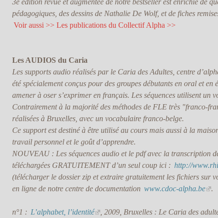
3e édition revue et augmentée de notre bestseller est enrichie de 
pédagogiques, des dessins de Nathalie De Wolf, et de fiches remise
Voir aussi >> Les publications du Collectif Alpha >>
Les AUDIOS du Caria
Les supports audio réalisés par le Caria des Adultes, centre d’alph
été spécialement conçus pour des groupes débutants en oral et en éc
amener à oser s’exprimer en français. Les séquences utilisent un vo
Contrairement à la majorité des méthodes de FLE très "franco-fran
réalisées à Bruxelles, avec un vocabulaire franco-belge.
Ce support est destiné à être utilisé au cours mais aussi à la maiso
travail personnel et le goût d’apprendre.
NOUVEAU : Les séquences audio et le pdf avec la transcription de 
téléchargées GRATUITEMENT d’un seul coup ici :
http://www.rh
(télécharger le dossier zip et extraire gratuitement les fichiers sur 
en ligne de notre centre de documentation
www.cdoc-alpha.be
.
n°1 :
L’alphabet, l’identité
, 2009, Bruxelles : Le Caria des adult