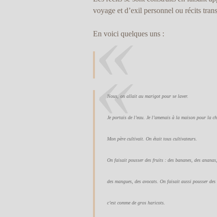
voyage et d’exil personnel ou récits tran
En voici quelques uns :
Nous, on allait au marigot pour se laver.
Je portais de l’eau. Je l’amenais à la maison pour la ch
Mon père cultivait. On était tous cultivateurs.
On faisait pousser des fruits : des bananes, des ananas
des mangues, des avocats. On faisait aussi pousser de
c’est comme de gros haricots.