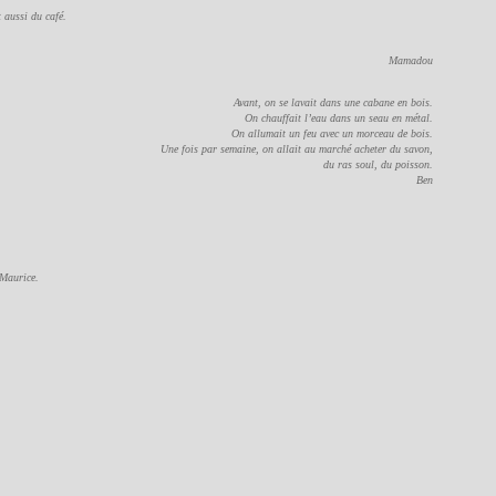
 aussi du café.
Mamadou
Avant, on se lavait dans une cabane en bois.
On chauffait l’eau dans un seau en métal.
On allumait un feu avec un morceau de bois.
Une fois par semaine, on allait au marché acheter du savon,
du ras soul, du poisson.
Ben
 Maurice.
.