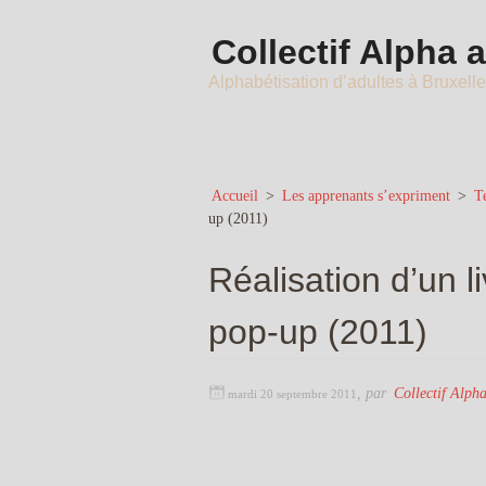
Collectif Alpha 
Alphabétisation d’adultes à Bruxell
Accueil
>
Les apprenants s’expriment
>
Te
up (2011)
Réalisation d’un li
pop-up (2011)
,
par
Collectif Alph
mardi 20 septembre 2011