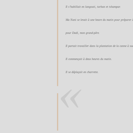
Il s’habillait en langouti, turban et tshampar.
Ma Nani se levait à une heure du matin pour préparer
pour Dadi, mon grand-père.
Il partait travailler dans la plantation de la canne à su
Il commençait à deux heures du matin.
Il se déplaçait en charrette.