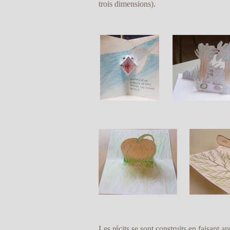
trois dimensions).
Les récits se sont construits en faisant 