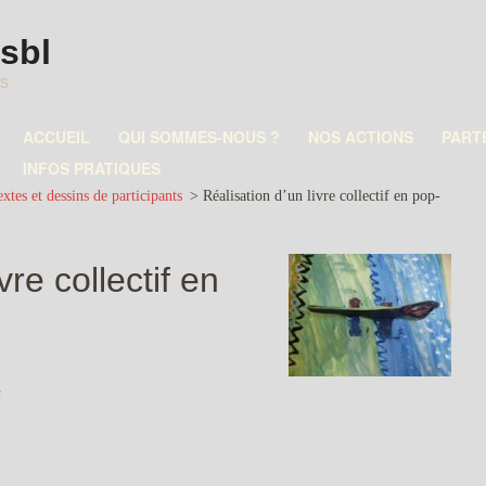
asbl
es
ACCUEIL
QUI SOMMES-NOUS ?
NOS ACTIONS
PART
INFOS PRATIQUES
xtes et dessins de participants
>
Réalisation d’un livre collectif en pop-
vre collectif en
a