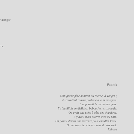
 à manger
cre.
Patricia
Mon grand-père habitait au Maroc, à Tanger ;
il travaillait comme professeur à la mosquée.
Il apprenait le coran aux gens.
Il s’habillait en djellaba, babouches et sarouals.
On avait une pièce à côté des chambres.
Il y avait trois pierres avec du bois.
On posait dessus une marmite pour chauffer l’eau.
On se lavait les cheveux avec du ras soul.
Rhimou