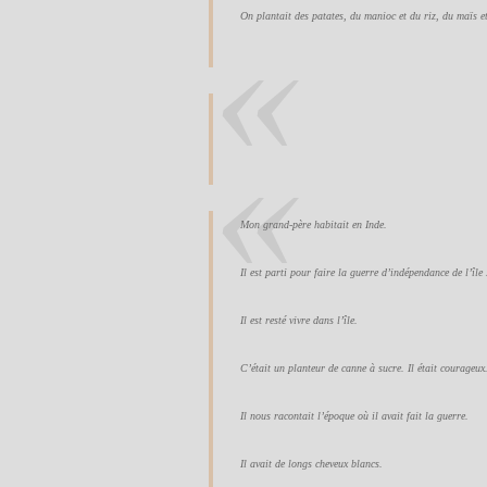
On plantait des patates, du manioc et du riz, du maïs et
Mon grand-père habitait en Inde.
Il est parti pour faire la guerre d’indépendance de l’île
Il est resté vivre dans l’île.
C’était un planteur de canne à sucre. Il était courageux
Il nous racontait l’époque où il avait fait la guerre.
Il avait de longs cheveux blancs.