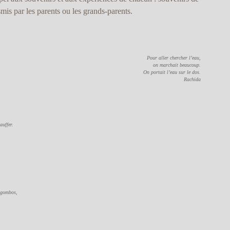
smis par les parents ou les grands-parents.
Pour aller chercher l’eau,
on marchait beaucoup.
On portait l’eau sur le dos.
Rachida
auffer.
,
s gombos,