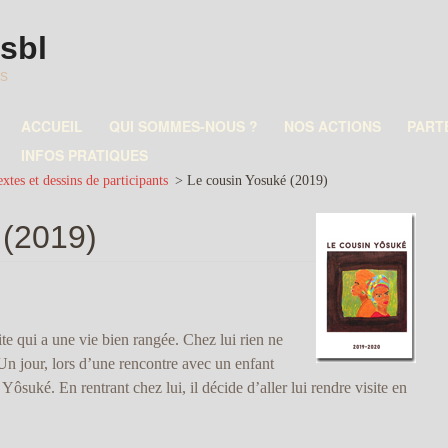
asbl
es
ACCUEIL
QUI SOMMES-NOUS ?
NOS ACTIONS
PART
INFOS PRATIQUES
xtes et dessins de participants
>
Le cousin Yosuké (2019)
 (2019)
te qui a une vie bien rangée. Chez lui rien ne
Un jour, lors d’une rencontre avec un enfant
 Yôsuké. En rentrant chez lui, il décide d’aller lui rendre visite en