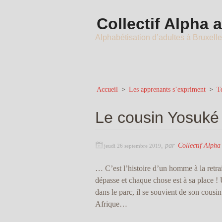
Collectif Alpha 
Alphabétisation d’adultes à Bruxell
Accueil
>
Les apprenants s’expriment
>
Te
Le cousin Yosuké
,
par
Collectif Alpha
jeudi 26 septembre 2019
… C’est l’histoire d’un homme à la retrai
dépasse et chaque chose est à sa place ! 
dans le parc, il se souvient de son cousin
Afrique…