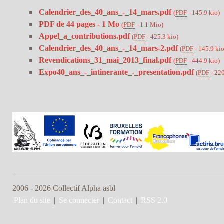
Calendrier_des_40_ans_-_14_mars.pdf
(
PDF
-
145.9 kio
)
PDF de 44 pages - 1 Mo
(
PDF
-
1.1 Mio
)
Appel_a_contributions.pdf
(
PDF
-
425.3 kio
)
Calendrier_des_40_ans_-_14_mars-2.pdf
(
PDF
-
145.9 ki
Revendications_31_mai_2013_final.pdf
(
PDF
-
444.9 kio
)
Expo40_ans_-_intinerante_-_presentation.pdf
(
PDF
-
220
2006 - 2026 Collectif Alpha asbl
Plan du site
|
Se connecter
|
Contact
|
RSS 2.0