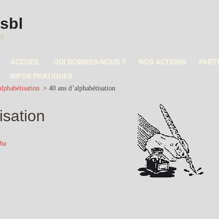
asbl
es
ACCUEIL
QUI SOMMES-NOUS ?
NOS ACTIONS
PART
INFOS PRATIQUES
alphabétisation
>
40 ans d’alphabétisation
isation
pha