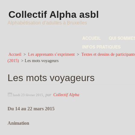
Collectif Alpha asbl
Alphabétisation d’adultes à Bruxelles
ACCUEIL
QUI SOMME
INFOS PRATIQUES
Accueil
>
Les apprenants s’expriment
>
Textes et dessins de participant
(2015)
>
Les mots voyageurs
Les mots voyageurs
,
par
Collectif Alpha
lundi 23 février 2015
Du 14 au 22 mars 2015
Animation