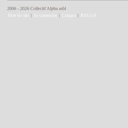
2006 - 2026 Collectif Alpha asbl
Plan du site
|
Se connecter
|
Contact
|
RSS 2.0