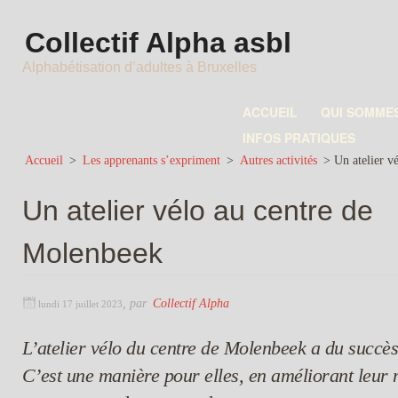
Collectif Alpha asbl
Alphabétisation d’adultes à Bruxelles
ACCUEIL
QUI SOMME
INFOS PRATIQUES
Accueil
>
Les apprenants s’expriment
>
Autres activités
>
Un atelier v
Un atelier vélo au centre de
Molenbeek
,
par
Collectif Alpha
lundi 17 juillet 2023
L’atelier vélo du centre de Molenbeek a du succès
C’est une manière pour elles, en améliorant leur m