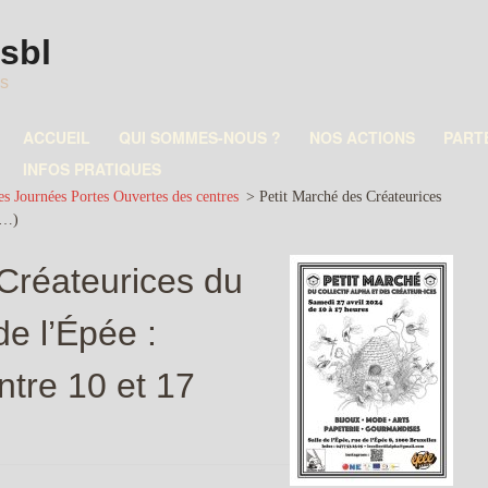
asbl
es
ACCUEIL
QUI SOMMES-NOUS ?
NOS ACTIONS
PART
INFOS PRATIQUES
es Journées Portes Ouvertes des centres
>
Petit Marché des Créateurices
(…)
Créateurices du
de l’Épée :
ntre 10 et 17