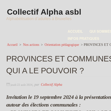
Collectif Alpha asbl
Alphabétisation d’adultes à Bruxelles
ACCUEIL
QUI SOMME
INFOS PRATIQUES
Accueil
>
Nos actions
>
Orientation pédagogique
>
PROVINCES ET C
PROVINCES ET COMMUNES
QUI A LE POUVOIR ?
,
par
Collectif Alpha
jeudi 22 août 2024
Invitation le 19 septembre 2024 à la présentatio
autour des élections communales :