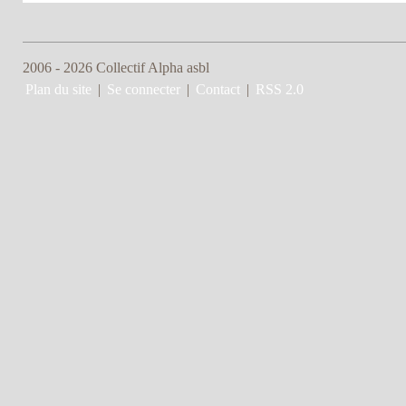
2006 - 2026 Collectif Alpha asbl
Plan du site
|
Se connecter
|
Contact
|
RSS 2.0