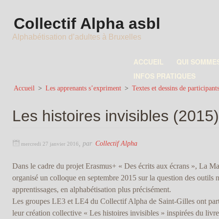
Collectif Alpha asbl
Alphabétisation d’adultes à Bruxelles
ACCUEIL
QUI SOMME
INFOS PRATIQUES
Accueil
>
Les apprenants s’expriment
>
Textes et dessins de participant
Les histoires invisibles (2015)
,
par
Collectif Alpha
mercredi 27 janvier 2016
Dans le cadre du projet Erasmus+ « Des écrits aux écrans », La Mai
organisé un colloque en septembre 2015 sur la question des outils 
apprentissages, en alphabétisation plus précisément.
Les groupes LE3 et LE4 du Collectif Alpha de Saint-Gilles ont parti
leur création collective « Les histoires invisibles » inspirées du l