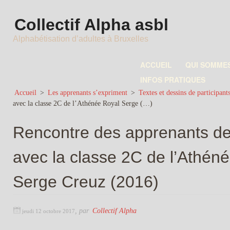
Collectif Alpha asbl
Alphabétisation d’adultes à Bruxelles
ACCUEIL
QUI SOMME
INFOS PRATIQUES
Accueil
>
Les apprenants s’expriment
>
Textes et dessins de participant
avec la classe 2C de l’Athénée Royal Serge (…)
Rencontre des apprenants d
avec la classe 2C de l’Athén
Serge Creuz (2016)
,
par
Collectif Alpha
jeudi 12 octobre 2017