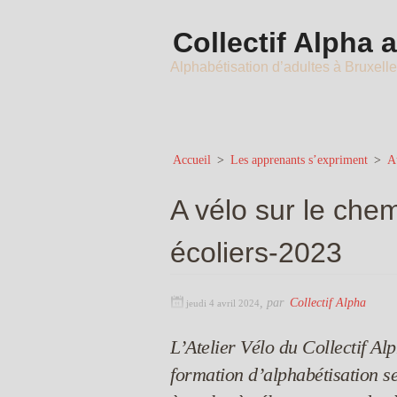
Collectif Alpha 
Alphabétisation d’adultes à Bruxell
Accueil
>
Les apprenants s’expriment
>
Au
A vélo sur le chem
écoliers-2023
,
par
Collectif Alpha
jeudi 4 avril 2024
L’Atelier Vélo du Collectif A
formation d’alphabétisation s