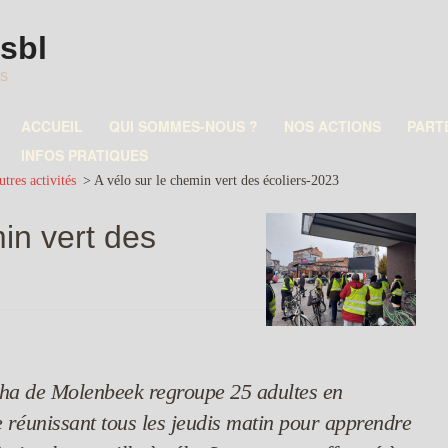
asbl
es
ACCUEIL
QUI SOMMES-NOUS ?
NOS ACTIONS
PART
INFOS PRATIQUES
tres activités
>
A vélo sur le chemin vert des écoliers-2023
in vert des
lpha de Molenbeek regroupe 25 adultes en
e réunissant tous les jeudis matin pour apprendre