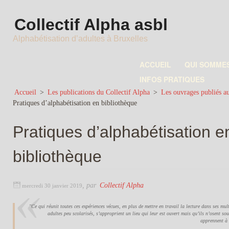
Collectif Alpha asbl
Alphabétisation d’adultes à Bruxelles
ACCUEIL
QUI SOMME
INFOS PRATIQUES
Accueil
>
Les publications du Collectif Alpha
>
Les ouvrages publiés au
Pratiques d’alphabétisation en bibliothèque
Pratiques d’alphabétisation e
bibliothèque
,
par
Collectif Alpha
mercredi 30 janvier 2019
"Ce qui réunit toutes ces expériences vécues, en plus de mettre en travail la lecture dans ses mul
adultes peu scolarisés, s’approprient un lieu qui leur est ouvert mais qu’ils n’osent sou
apprennent à e